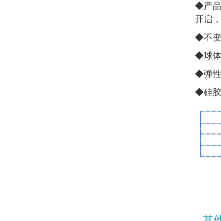
◆
产品
开启
◆
不
◆
球
◆
弹
◆
硅
其