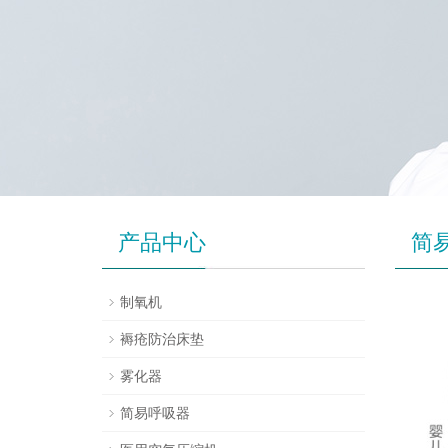
产品中心
简
制氧机
褥疮防治床垫
雾化器
简易呼吸器