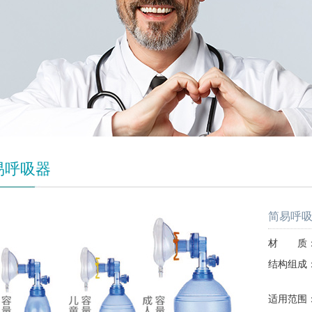
易呼吸器
简易呼
材 质：
结构组成
开口
适用范围